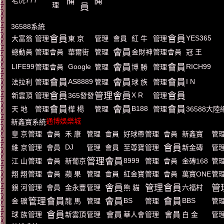
備
備
老虎777
理
員
36588系統
會員
會員
YES365
大富翁
管理
東 京
管理
會員
紅 牛
管理
會員
總動員
管理
會員
華爾街
管理
金財神
管理
會員
冠 王
LIFE99
Google
會員
會員
RICH99
管理
會員
管理
博 勝
管理
會員
AS8889
會員
會員
I N
法拉利
管理
管理
球 族
管理
會員
管理
會員
X R
會員
新雲頂
管理
365發發
管理
會員
會員
B188
會員
天 地
管理
樺 楊
管理
管理
36588大陸
通博娛樂城
新鑫寶系統
皇 京
管理
會員
禾 康
管理
會員
好球帶
管理
會員
新鑫寶
管
DJ
會員
維 京
管理
會員
管理
會員
至尊寶
管理
新金磚
管
管理
會員
8999
江 山
管理
會員
新葡京
管理
會員
金磚168
管
翔 翔
管理
會員
蘋 果
管理
會員
紅金寶
管理
會員
萬寶ONE
管
會員
管理
會員
管
銀 河
管理
會員
金永豐
管理
熊 貓
六福村
管理
會員
會員
BS
會員
BBS
金 礦
龍 馬
管理
管理
管
會員
球 族
管理
新雲頂
管理
會員
華人會
管理
會員
白 金
管