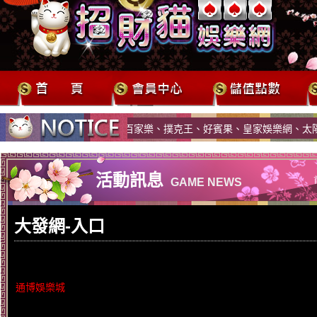
薦黃金百家樂、撲克王、好賓果、皇家娛樂網、太陽城、世足分析平台至尊娛
活動訊息
GAME NEWS
大發網-入口
通博娛樂城