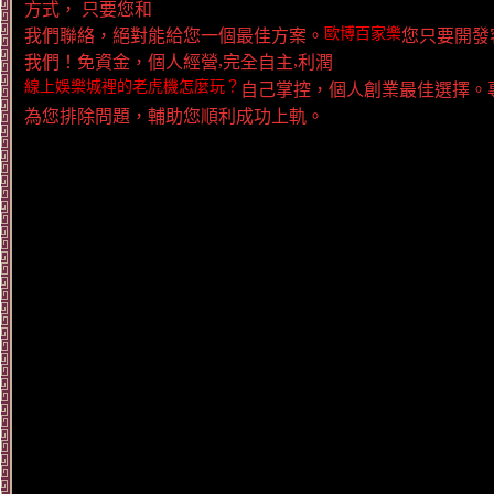
方式， 只要您和
歐博百家樂
我們聯絡，絕對能給您一個最佳方案。
您只要開發
,
,
我們！免資金，個人經營
完全自主
利潤
線上娛樂城裡的老虎機怎麼玩？
自己掌控，個人創業最佳選擇。專
為您排除問題，輔助您順利成功上軌。