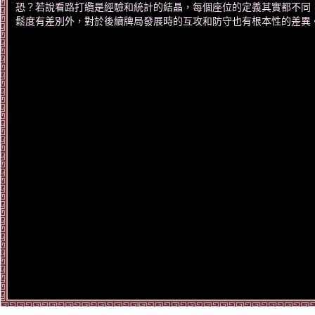
恐？若說看路打纜是經驗和統計的結晶，每個座位的定義其實都不同
鬆度有差別外，對於後續牌局發展時的互攻和防守也有根本性的差異