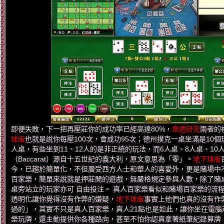
即便失敗，下一把再壓莊你的成功率已經高達80%，
樂透研究
兩者的
球版
也就是說你每壓100次，會成功95次；德州撲克一桌坐滿是10個
人桌，有些坐到11、12人的是非正統的玩法，而6人桌、8人桌、10
（Baccarat）源自十五世紀的義大利，原文意思為「零」。
地下球版
今，已趨於簡單化，不但廣受西方人士和華人的喜愛外，更是賭場中
百家樂，簡單來說就是押莊閒的遊戲，無嚴格規定參與人數，除了賭
桌旁站立的玩家亦可 自由投注。 真人百家樂看似和賭場百家樂的流
透明化讓你覺得沒有作弊的嫌疑，
地下球版
事實上他們也真的沒有作
過的」，其實不只是真人百家樂，真人21點也是如此，讓你坐在電腦
樂玩牌，還主動提供你各種路向，甚至不怕你認真拿著紙筆紀錄算牌