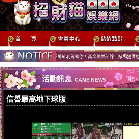
黃金百家樂千萬紅利等著你！黃金俱樂部線上賭場提供免費線上真人遊戲。招
活動訊息
首頁
>
GAME NEWS
信譽最高地下球版